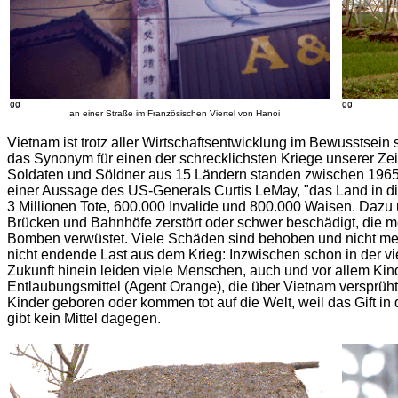
gg
gg
an einer Straße im Französischen Viertel von Hanoi
Vietnam ist trotz aller Wirtschaftsentwicklung im Bewusstsei
das Synonym für einen der schrecklichsten Kriege unserer Zei
Soldaten und Söldner aus 15 Ländern standen zwischen 1965
einer Aussage des US-Generals Curtis LeMay, "das Land in di
3 Millionen Tote, 600.000 Invalide und 800.000 Waisen. Dazu 
Brücken und Bahnhöfe zerstört oder schwer beschädigt, die m
Bomben verwüstet. Viele Schäden sind behoben und nicht mehr 
nicht endende Last aus dem Krieg: Inzwischen schon in der vi
Zukunft hinein leiden viele Menschen, auch und vor allem Kin
Entlaubungsmittel (Agent Orange), die über Vietnam versprü
Kinder geboren oder kommen tot auf die Welt, weil das Gift in
gibt kein Mittel dagegen.