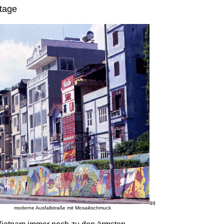
tage
gg
moderne Ausfallstraße mit Mosaikschmuck