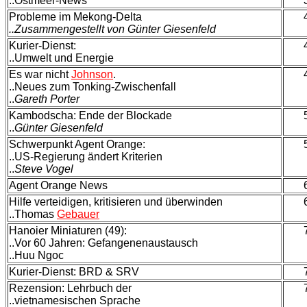
..Ostmeer-News
Probleme im Mekong-Delta
..Zusammengestellt von Günter Giesenfeld
Kurier-Dienst:
..Umwelt und Energie
Es war nicht
Johnson
.
..Neues zum Tonking-Zwischenfall
..
Gareth Porter
Kambodscha: Ende der Blockade
..
Günter Giesenfeld
Schwerpunkt Agent Orange:
..US-Regierung ändert Kriterien
..
Steve Vogel
Agent Orange News
Hilfe verteidigen, kritisieren und überwinden
..Thomas
Gebauer
Hanoier Miniaturen (49):
..Vor 60 Jahren: Gefangenenaustausch
..Huu Ngoc
Kurier-Dienst: BRD & SRV
Rezension: Lehrbuch der
..vietnamesischen Sprache