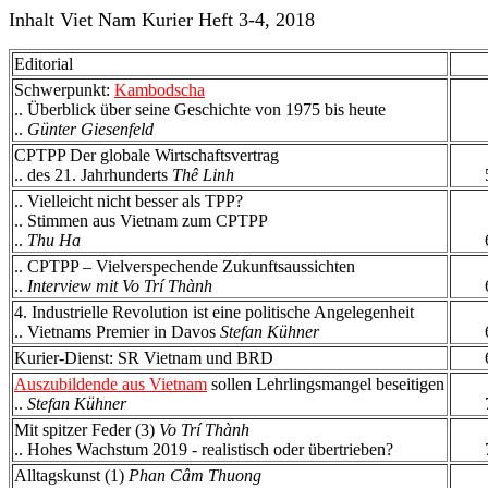
Inhalt Viet Nam Kurier Heft 3-4, 2018
Editorial
Schwerpunkt:
Kambodscha
.. Überblick über seine Geschichte von 1975 bis heute
..
Günter Giesenfeld
CPTPP Der globale Wirtschaftsvertrag
.. des 21. Jahrhunderts
Thê Linh
.. Vielleicht nicht besser als TPP?
.. Stimmen aus Vietnam zum CPTPP
..
Thu Ha
.. CPTPP – Vielverspechende Zukunftsaussichten
..
Interview mit Vo Trí Thành
4. Industrielle Revolution ist eine politische Angelegenheit
.. Vietnams Premier in Davos
Stefan Kühner
Kurier-Dienst: SR Vietnam und BRD
Auszubildende aus Vietnam
sollen Lehrlingsmangel beseitigen
..
Stefan Kühner
Mit spitzer Feder (3)
Vo Trí Thành
.. Hohes Wachstum 2019 - realistisch oder übertrieben?
Alltagskunst (1)
Phan Câm Thuong