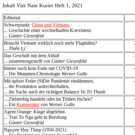
Inhalt Viet Nam Kurier Heft 1, 2021
Editorial
Schwerpunkt:
China und Vietnam
.
... Geschichte einer wechselhaften Koexistenz
...
Günter Giesenfeld
Braucht Vietnam wirklich noch mehr Flughäfen?
... Thiên Lý
Das Geschäft mit dem Abfall
...
zusammengestellt von Günter Giesenfeld
Immer noch kein Ende mit COVID-19
... Die Mutanten-Chronologie
Werner Gallo
Mit spitzer Feder (9)Die Pandemie eindämmen,
... die Produktion aufrechterhalten,
... die Suche nach der richtigen Balance
Vo Tri Thanh
... Zielstrebig handeln oder im Trüben fischen?
... Ein
Kommentar
von Werner Gallo
Agent Orange: Klage abgelehnt.
... Tran To Nga geht in Berufung
...
Günter Giesenfeld
Nguyen Huy Thiep (1950-2021)