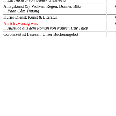
... Ein Nachruf von Günter Giesenfeld
Alltagskunst (5): Wolken, Regen, Donner, Blitz
... Phan Câm Thuong
Kurier-Dienst: Kunst & Literatur
Als ich zwanzig war
.
... Auszüge aus dem Roman von Nguyen Huy Thiep
Coronazeit ist Lesezeit. Unser Bücherangebot